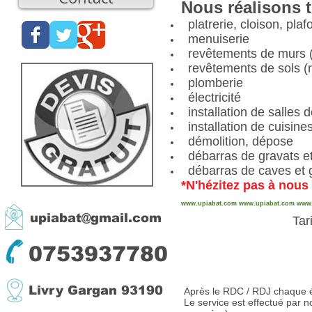
Nous réalisons t
platrerie, cloison, plaf
menuiserie
revêtements de murs (pe
revêtements de sols (ra
plomberie
électricité
installation de salles 
installation de cuisine
démolition, dépose
débarras de gravats et
débarras de caves et 
*N'hézitez pas à nous
www.upiabat.com
www.upiabat.com
www.
upiabat@gmail.com
Tar
0753937780
Livry Gargan 93190
Après le RDC / RDJ chaque é
Le service est effectué par no